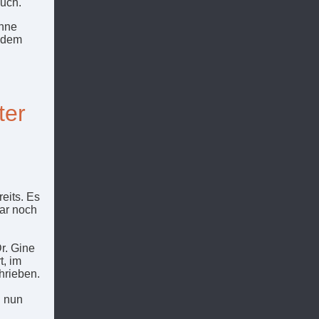
auch.
ühne
, dem
ter
eits. Es
gar noch
r. Gine
t, im
hrieben.
d nun