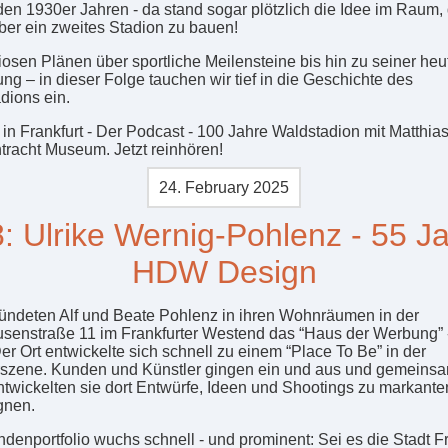
den 1930er Jahren - da stand sogar plötzlich die Idee im Raum, 
er ein zweites Stadion zu bauen!
iosen Plänen über sportliche Meilensteine bis hin zu seiner heu
ng – in dieser Folge tauchen wir tief in die Geschichte des
dions ein.
in Frankfurt - Der Podcast - 100 Jahre Waldstadion mit Matthi
tracht Museum. Jetzt reinhören!
24. February 2025
: Ulrike Wernig-Pohlenz - 55 J
HDW Design
ündeten Alf und Beate Pohlenz in ihren Wohnräumen in der
senstraße 11 im Frankfurter Westend das “Haus der Werbung” -
r Ort entwickelte sich schnell zu einem “Place To Be” in der
szene. Kunden und Künstler gingen ein und aus und gemeinsa
wickelten sie dort Entwürfe, Ideen und Shootings zu markante
nen.
denportfolio wuchs schnell - und prominent: Sei es die Stadt Fr