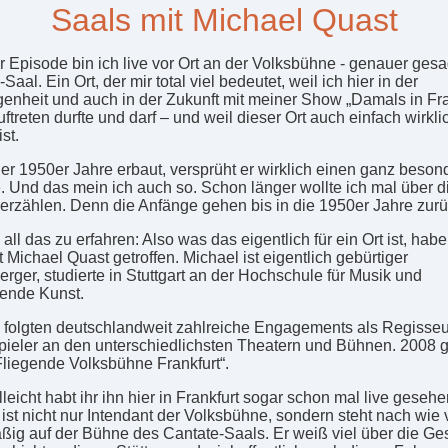
Saals mit Michael Quast
er Episode bin ich live vor Ort an der Volksbühne - genauer gesa
Saal. Ein Ort, der mir total viel bedeutet, weil ich hier in der
enheit und auch in der Zukunft mit meiner Show „Damals in Fra
ftreten durfte und darf – und weil dieser Ort auch einfach wirkli
ist.
 der 1950er Jahre erbaut, versprüht er wirklich einen ganz beso
 Und das mein ich auch so. Schon länger wollte ich mal über d
r erzählen. Denn die Anfänge gehen bis in die 1950er Jahre zurü
ll das zu erfahren: Also was das eigentlich für ein Ort ist, habe
 Michael Quast getroffen. Michael ist eigentlich gebürtiger
erger, studierte in Stuttgart an der Hochschule für Musik und
lende Kunst.
folgten deutschlandweit zahlreiche Engagements als Regisseu
ieler an den unterschiedlichsten Theatern und Bühnen. 2008 
„Fliegende Volksbühne Frankfurt“.
leicht habt ihr ihn hier in Frankfurt sogar schon mal live gesehe
 ist nicht nur Intendant der Volksbühne, sondern steht nach wie 
ßig auf der Bühne des Cantate-Saals. Er weiß viel über die Ge