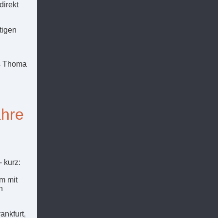
direkt
tigen
as Thoma
ahre
 kurz:
m mit
n
ankfurt,