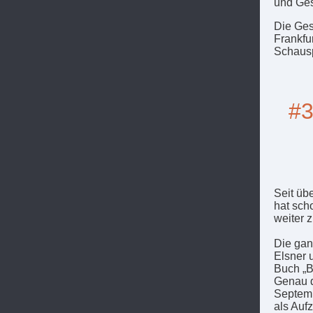
und Ges
Die Ges
Frankfu
Schausp
#3
Seit üb
hat sch
weiter z
Die gan
Elsner 
Buch „B
Genau d
Septemb
als Auf