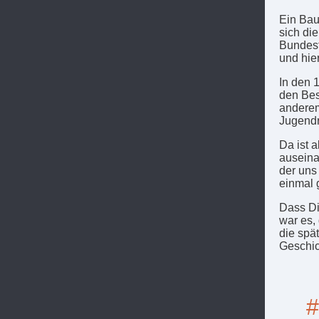
Ein Bau,
sich die
Bundes
und hier
In den 
den Bes
anderem
Jugendr
Da ist 
auseina
der uns
einmal 
Dass Di
war es,
die spä
Geschich
#