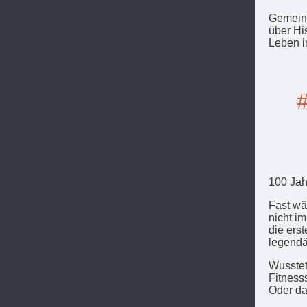
Gemeins
über Hi
Leben in
#
100 Jah
Fast wä
nicht i
die ers
legendä
Wusstet
Fitness
Oder da