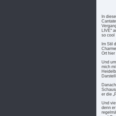
In dies
Cantate-
Vergang
LIVE“ au
so cool 
Im Stil
Charme.
Ort hie
Und um a
mich mit
Heidelb
Darstel
Danach 
Schausp
er die 
Und viel
denn er
regelmä