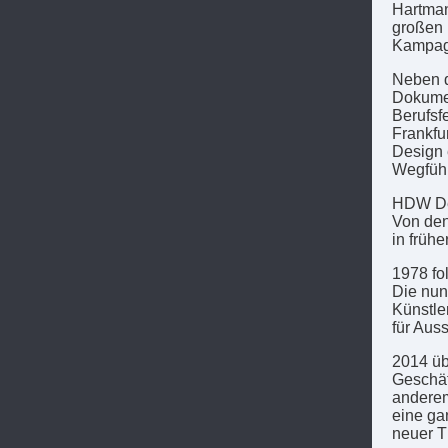
Hartman
großen 
Kampag
Neben d
Dokumen
Berufsf
Frankfur
Design 
Wegführ
HDW Des
Von den
in früh
1978 fo
Die nun
Künstle
für Auss
2014 üb
Geschäf
anderem
eine ga
neuer T