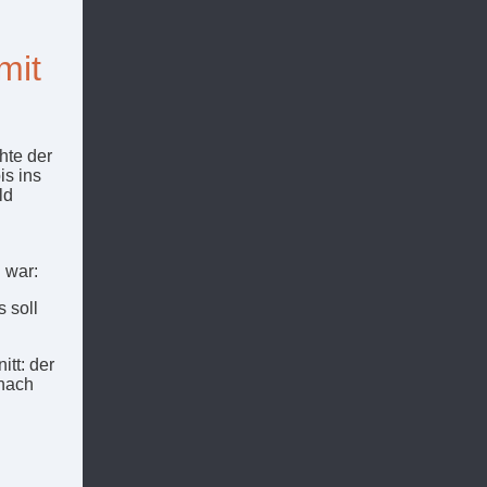
mit
hte der
is ins
ld
 war:
 soll
itt: der
 nach