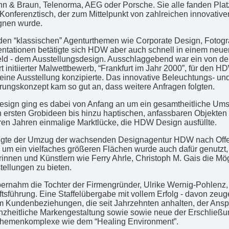
n & Braun, Telenorma, AEG oder Porsche. Sie alle fanden Pla
Konferenztisch, der zum Mittelpunkt von zahlreichen innovative
nen wurde.
en “klassischen” Agenturthemen wie Corporate Design, Fotogr
tationen betätigte sich HDW aber auch schnell in einem neue
eld - dem Ausstellungsdesign. Ausschlaggebend war ein von de
t initiierter Malwettbewerb, “Frankfurt im Jahr 2000”, für den H
eine Ausstellung konzipierte. Das innovative Beleuchtungs- un
ungskonzept kam so gut an, dass weitere Anfragen folgten.
ign ging es dabei von Anfang an um ein gesamtheitliche Ums
 ersten Grobideen bis hinzu haptischen, anfassbaren Objekten 
eren Jahren einmalige Marktlücke, die HDW Design ausfüllte.
lgte der Umzug der wachsenden Designagentur HDW nach Off
 um ein vielfaches größeren Flächen wurde auch dafür genutzt
rinnen und Künstlern wie Ferry Ahrle, Christoph M. Gais die Mög
tellungen zu bieten.
ernahm die Tochter der Firmengründer, Ulrike Wernig-Pohlenz,
tsführung. Eine Staffelübergabe mit vollem Erfolg - davon zeug
 Kundenbeziehungen, die seit Jahrzehnten anhalten, der Ansp
nzheitliche Markengestaltung sowie sowie neue der Erschließu
hemenkomplexe wie dem “Healing Environment”.