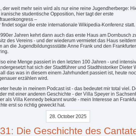
 der weit mehr sein wird als nur eine reine Jugendherberge: Hier 
 iranische studentische Opposition, hier tagt der erste
frauenkongress –
 findet sogar die erste internationale Wikipedia-Konferenz statt.
1990er Jahren kehrt dann auch das erste Haus am Dornbusch zu
itz des Vereins - und der wiederum vermietet das Haus seitdem
 an die Jugendbildungssstätte Anne Frank und den Frankfurter
ing.
also eine Menge passiert in den letzten 100 Jahren - und intensi
ndergesetzt hat sich der Stadtführer und Stadthistoriker Dieter
 all das was in diesem einem Jahrhundert passiert ist, heute no
genauer erzählen wird.
eter heute in meinem Podcast ist - das bedeutet mir total viel. 
 der mit einer anderen Geschichte - der Villa Speyer in Sachse
ter als Villa Kennedy bekannt wurde - mein Interesse an Frankfu
te erst so richtig geweckt hat.
28. October 2025
31: Die Geschichte des Cantat