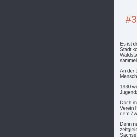
#3
Es ist 
Stadt k
Waldsta
sammeln
An der 
Mensche
1930 wi
Jugendz
Doch mit
Verein 
dem Zwe
Denn n
zeitgle
Sachsen