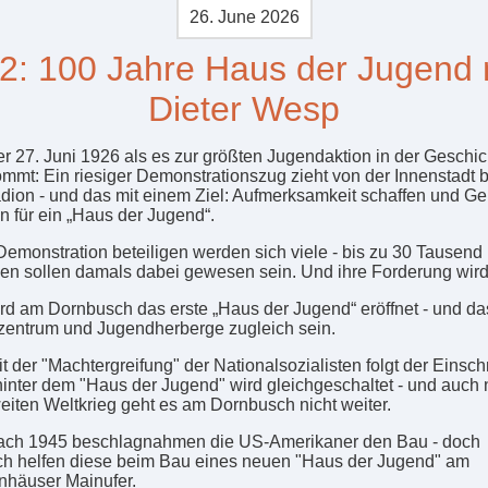
26. June 2026
2: 100 Jahre Haus der Jugend 
Dieter Wesp
der 27. Juni 1926 als es zur größten Jugendaktion in der Geschic
ommt: Ein riesiger Demonstrationszug zieht von der Innenstadt b
dion - und das mit einem Ziel: Aufmerksamkeit schaffen und Ge
 für ein „Haus der Jugend“.
Demonstration beteiligen werden sich viele - bis zu 30 Tausend
n sollen damals dabei gewesen sein. Und ihre Forderung wird
rd am Dornbusch das erste „Haus der Jugend“ eröffnet - und das
entrum und Jugendherberge zugleich sein.
 der "Machtergreifung" der Nationalsozialisten folgt der Einschn
hinter dem "Haus der Jugend" wird gleichgeschaltet - und auch
iten Weltkrieg geht es am Dornbusch nicht weiter.
ach 1945 beschlagnahmen die US-Amerikaner den Bau - doch
ich helfen diese beim Bau eines neuen "Haus der Jugend" am
häuser Mainufer.