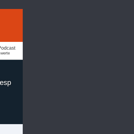
Podcast
swerte
Wesp