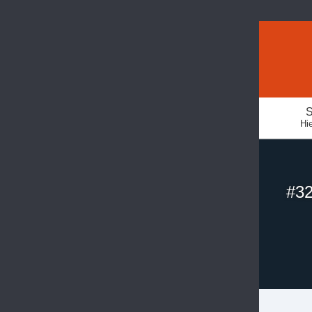
S
Hie
#32