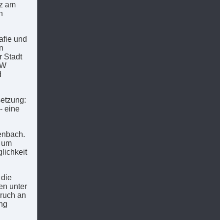
tz am
n
afie und
n
r Stadt
DW
d
etzung:
- eine
enbach.
, um
lichkeit
 die
en unter
ruch an
ng