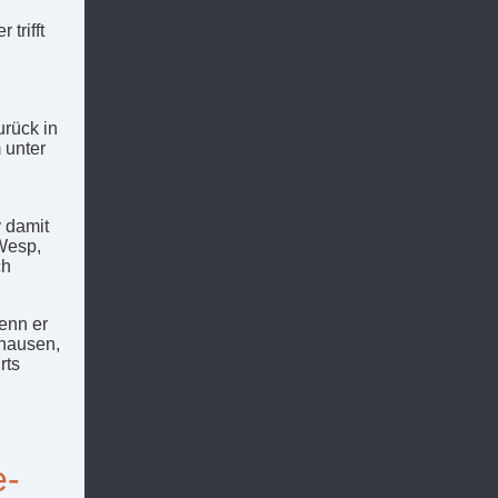
trifft
rück in
 unter
v damit
 Wesp,
ch
Denn er
nhausen,
rts
e-