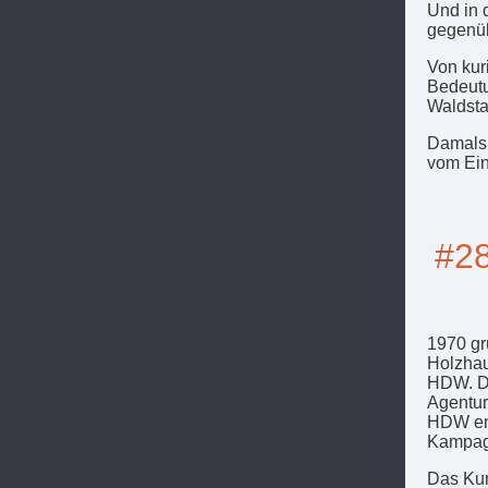
Und in 
gegenüb
Von kur
Bedeutu
Waldsta
Damals 
vom Ein
#28
1970 gr
Holzhau
HDW. De
Agentur
HDW ent
Kampag
Das Kun