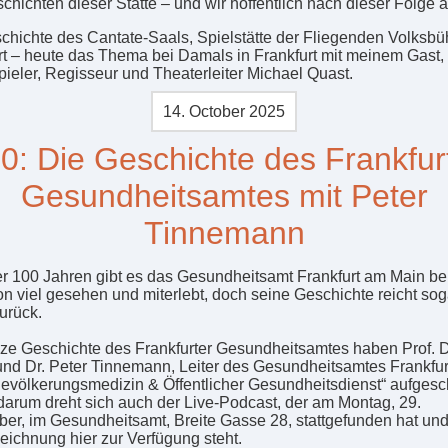
chichten dieser Stätte – und wir hoffentlich nach dieser Folge 
chichte des Cantate-Saals, Spielstätte der Fliegenden Volksb
rt – heute das Thema bei Damals in Frankfurt mit meinem Gast
ieler, Regisseur und Theaterleiter Michael Quast.
14. October 2025
0: Die Geschichte des Frankfur
Gesundheitsamtes mit Peter
Tinnemann
er 100 Jahren gibt es das Gesundheitsamt Frankfurt am Main ber
on viel gesehen und miterlebt, doch seine Geschichte reicht so
urück.
ze Geschichte des Frankfurter Gesundheitsamtes haben Prof. D
und Dr. Peter Tinnemann, Leiter des Gesundheitsamtes Frankfur
evölkerungsmedizin & Öffentlicher Gesundheitsdienst“ aufgesc
arum dreht sich auch der Live-Podcast, der am Montag, 29.
er, im Gesundheitsamt, Breite Gasse 28, stattgefunden hat un
zeichnung hier zur Verfügung steht.