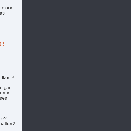
nnemann
das
ie
 Ikone!
n gar
r nur
eses
tte?
 hatten?