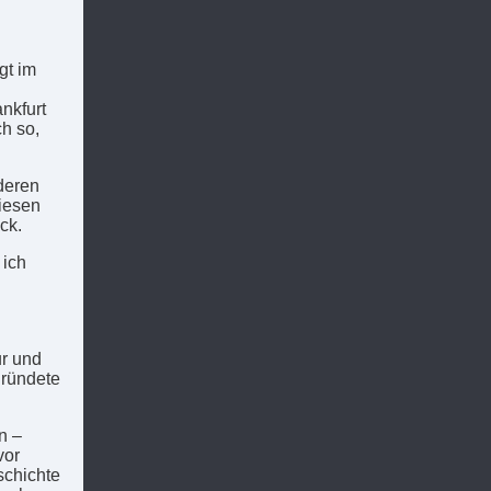
gt im
nkfurt
ch so,
nderen
iesen
ck.
 ich
r und
gründete
n –
vor
schichte